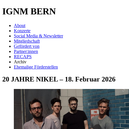
IGNM BERN
About
Konzerte
Social Media & Newsletter
Mitgliedschaft
Gefördert von
Partner:innen
RECAPS
Archiv
Ehemalige Förderstellen
20 JAHRE NIKEL – 18. Februar 2026