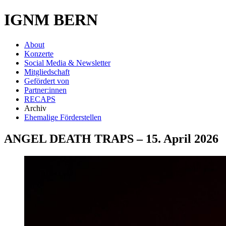
IGNM BERN
About
Konzerte
Social Media & Newsletter
Mitgliedschaft
Gefördert von
Partner:innen
RECAPS
Archiv
Ehemalige Förderstellen
ANGEL DEATH TRAPS – 15. April 2026