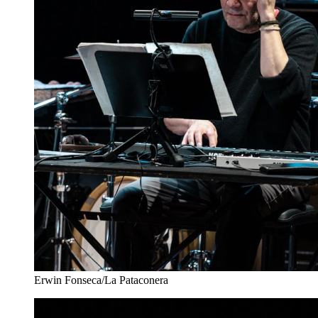
Erwin Fonseca/La Pataconera