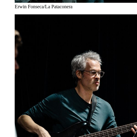
Erwin Fonseca/La Pataconera