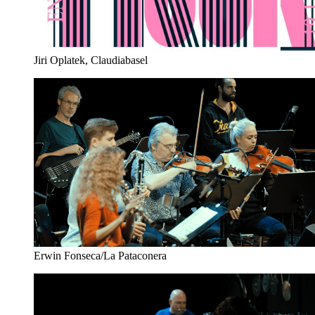
Jiri Oplatek, Claudiabasel
Erwin Fonseca/La Pataconera