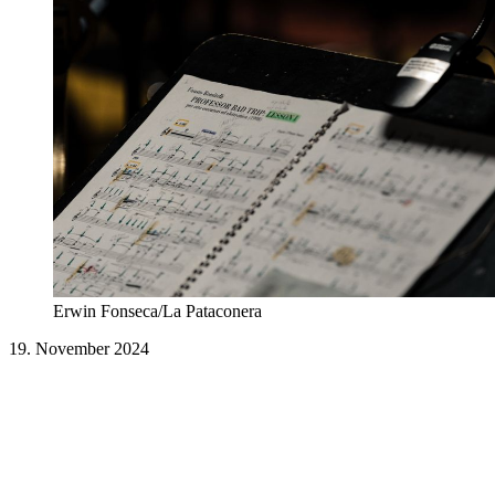
Erwin Fonseca/La Pataconera
19. November 2024